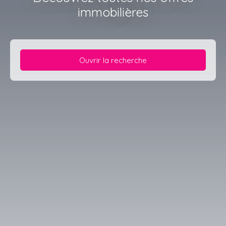
immobilières
Ouvrir la recherche
Type d'offre
Vente
Type de bien
Maison
Localisation
Lautenbach (68610)
Budget max (€)
Surface min (m²)