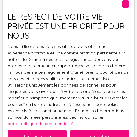
ares vous offre un
Surface min (m²)
véritable écrin de
LE RESPECT DE VOTRE VIE
verdure, propice à la
PRIVÉE EST UNE PRIORITÉ POUR
Pièces min
détente, aux jeux des
enfants ou à la
NOUS
réalisation de tous vos
J'accepte le traitement de mes données
projets de vie. Son
Nous utilisons des cookies afin de vous offrir une
personnelles conformément au RGPD. Si vous ne
environnement
expérience optimale et une communication pertinente sur
souhaitez pas faire l'objet de prospection
paisible et agréable en
notre site. Grace à ces technologies, nous pouvons vous
commerciale par voie téléphonique, vous pouvez
proposer du contenu en rapport avec vos centres d'intérêt.
fait un lieu privilégié
vous inscrire gratuitement sur la liste d'opposition
Ils nous permettent également d'améliorer la qualité de nos
pour ceux qui rêvent
au démarchage téléphonique, prévu par l'article
services et la convivialité de notre site internet. Nous
d’espace et de
L223-1 du code de la consommation, sur le site
utiliserons uniquement les données personnelles pour
sérénité. Une
Internet www.bloctel.gouv.fr ou par courrier
lesquelles vous avez donné votre accord. Vous pouvez les
propriété pleine de
adressé à :
modifier à n'importe quel moment via la rubrique ″Gérer les
charme et de potentiel,
cookies″ en bas de notre site, à l'exception des cookies
à découvrir sans
Société Worldline, Service Bloctel, CS 61311, 41013
essentiels à son fonctionnement. Pour plus d'informations
tarder. Pour tout
sur vos données personnelles, veuillez consulter
BLOIS CEDEX.
renseignement
notre politique de confidentialité
.
complémentaire ou
Pour en savoir plus sur le traitement de vos
Tout accepter
Tout refuser
pour organiser une