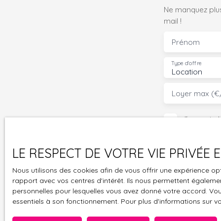
Ne manquez plus
mail !
Prénom
Type d'offre
Location
Loyer max (€
J'accepte 
souhaitez 
pouvez vou
LE RESPECT DE VOTRE VIE PRIVÉE
prévu par l
www.bloctel
Nous utilisons des cookies afin de vous offrir une expérience 
rapport avec vos centres d'intérêt. Ils nous permettent également
Société Wor
personnelles pour lesquelles vous avez donné votre accord. Vous
essentiels à son fonctionnement. Pour plus d'informations sur v
Pour en sav