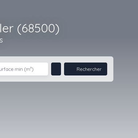
ler (68500)
s
Rechercher
urface min (m²)