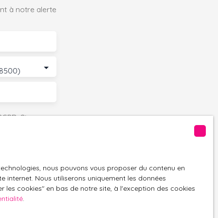
t à notre alerte
68500)
GPD. Si vous ne
ique, vous
 téléphonique,
es technologies, nous pouvons vous proposer du contenu en
ite internet. Nous utiliserons uniquement les données
 les cookies″ en bas de notre site, à l'exception des cookies
ntialité
.
z consulter notre