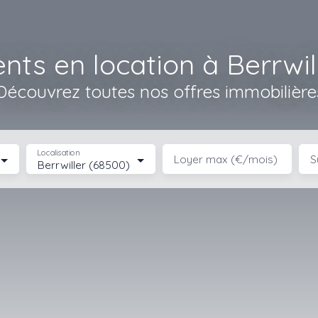
ts en location à Berrwil
Découvrez toutes nos offres immobilière
Localisation
Loyer max (€/mois)
S
Berrwiller (68500)