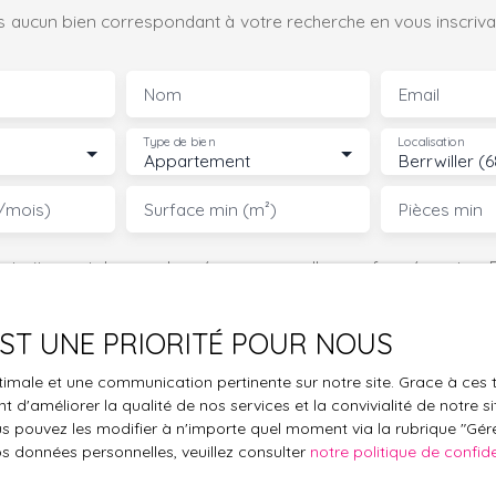
 aucun bien correspondant à votre recherche en vous inscrivan
Nom
Email
Type de bien
Localisation
Appartement
Berrwiller (
/mois)
Surface min (m²)
Pièces min
le traitement de mes données personnelles conformément au R
pas faire l'objet de prospection commerciale par voie téléphon
s inscrire gratuitement sur la liste d'opposition au démarchage
 EST UNE PRIORITÉ POUR NOUS
'article L223-1 du code de la consommation, sur le site Internet
.gouv.fr ou par courrier adressé à :
optimale et une communication pertinente sur notre site. Grace à c
 d'améliorer la qualité de nos services et la convivialité de notre s
ldline, Service Bloctel, CS 61311, 41013 BLOIS CEDEX.
 pouvez les modifier à n'importe quel moment via la rubrique ″Gérer
os données personnelles, veuillez consulter
notre politique de confide
oir plus sur le traitement de vos données personnelles, veuille