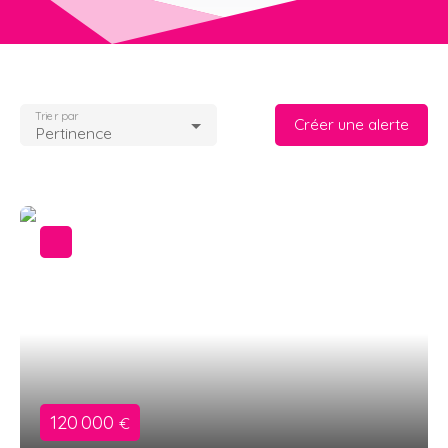
Trier par
Créer une alerte
Pertinence
120 000
€