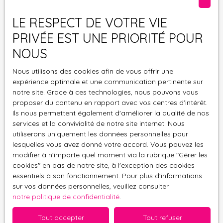
essentielles !
idéalement
Calme : Idéal
Superficie :
Ne manquez plus aucun bien correspondant à votre
LE RESPECT DE VOTRE VIE
situé à
pour
04,35 a , ce
recherche en vous inscrivant à notre alerte mail !
Schweighouse-
construire la
terrain est un
PRIVÉE EST UNE PRIORITÉ POUR
Thann, un
maison de vos
parfait
NOUS
Prénom
havre de paix
rêves dans un
rectangle
au coeur de la
cadre
faisant un peu
Nous utilisons des cookies afin de vous offrir une
Nom
nature, tout en
verdoyant et
plus de 16
expérience optimale et une communication pertinente sur
étant proche
paisible. Pour
mètres de
notre site. Grace à ces technologies, nous pouvons vous
des
plus
proposer du contenu en rapport avec vos centres d'intérêt.
Email
largeur sur
commodités
d'informations
Ils nous permettent également d'améliorer la qualité de nos
presque 27
essentielles !
services et la convivialité de notre site internet. Nous
et pour visiter
mètres de
Type d'offre
Vente
utiliserons uniquement les données personnelles pour
Superficie :
ce terrain,
longueur Axes
lesquelles vous avez donné votre accord. Vous pouvez les
04,35 a Axes
contactez-
de Circulation :
Type de bien
modifier à n'importe quel moment via la rubrique ″Gérer les
de Circulation :
Terrain
nous dès
À seulement
cookies″ en bas de notre site, à l'exception des cookies
À seulement
maintenant !
quelques
essentiels à son fonctionnement. Pour plus d'informations
Localisation
quelques
kilomètres de
Schweighouse-Thann (68520)
sur vos données personnelles, veuillez consulter
kilomètres de
la D83 et de la
notre politique de confidentialité
.
la D83 et de la
N66, facilitant
Budget max (€)
N66, facilitant
vos
Tout accepter
Tout refuser