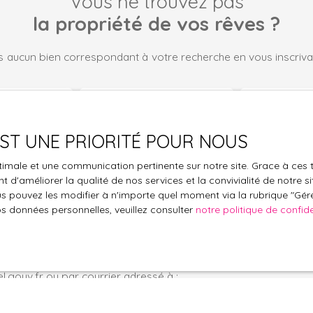
Vous ne trouvez pas
la propriété de vos rêves ?
 aucun bien correspondant à votre recherche en vous inscrivan
Nom
Email
Type de bien
Localisation
 EST UNE PRIORITÉ POUR NOUS
Appartement
Lautenbach 
optimale et une communication pertinente sur notre site. Grace à c
/mois)
Surface min (m²)
Pièces min
 d'améliorer la qualité de nos services et la convivialité de notre s
 pouvez les modifier à n'importe quel moment via la rubrique ″Gérer
os données personnelles, veuillez consulter
notre politique de confide
le traitement de mes données personnelles conformément au R
pas faire l'objet de prospection commerciale par voie téléphon
s inscrire gratuitement sur la liste d'opposition au démarchage
'article L223-1 du code de la consommation, sur le site Internet
.gouv.fr ou par courrier adressé à :
ldline, Service Bloctel, CS 61311, 41013 BLOIS CEDEX.