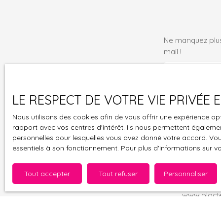
Ne manquez plus
mail !
Prénom
Type d'offre
LE RESPECT DE VOTRE VIE PRIVÉE
Location
Nous utilisons des cookies afin de vous offrir une expérience 
Loyer max (€
rapport avec vos centres d'intérêt. Ils nous permettent également
personnelles pour lesquelles vous avez donné votre accord. Vous
essentiels à son fonctionnement. Pour plus d'informations sur v
J'accepte 
souhaitez 
pouvez vou
Tout accepter
Tout refuser
Personnaliser
prévu par l
www.bloctel
Société Wor