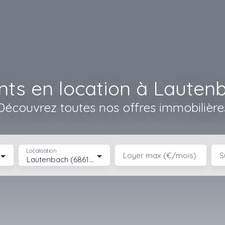
ts en location à Lautenb
Découvrez toutes nos offres immobilière
Localisation
Loyer max (€/mois)
S
Lautenbach (68610)