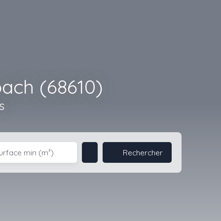
ach (68610)
s
Rechercher
urface min (m²)