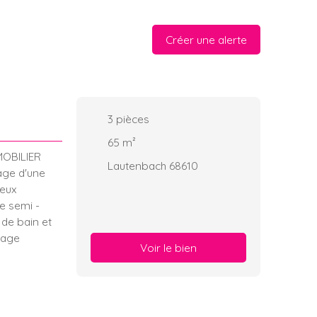
Créer une alerte
3
pièces
65
m²
MOBILIER
Lautenbach 68610
age d'une
ieux
e semi -
 de bain et
rage
Voir le bien