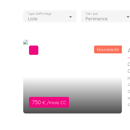
Type d'affichage
Trier par
Liste
Pertinence
Nouveauté
D
D
j
c
o
u
750
€ /mois CC
c