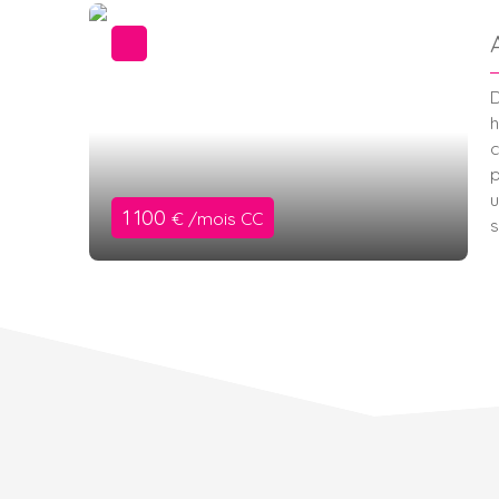
D
h
c
p
u
1 100
€ /mois CC
s