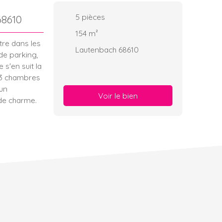
5
pièces
68610
154
m²
re dans les
Lautenbach 68610
de parking,
 s'en suit la
, 3 chambres
 un
Voir le bien
 de charme.