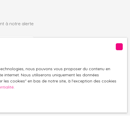
t à notre alerte
(68610)
es technologies, nous pouvons vous proposer du contenu en
ite internet. Nous utiliserons uniquement les données
 les cookies″ en bas de notre site, à l'exception des cookies
ntialité
.
GPD. Si vous ne
ique, vous
 téléphonique,