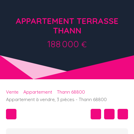
APPARTEMENT TERRASSE
THANN
188 000
€
Vente
Appartement
Thann 68800
Appartement à vendre, 3 pièces - Thann 68800