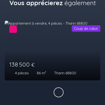
Vous apprécierez
également
Coup de cœur
138 500
€
4
pièces
86
m²
Thann 68800