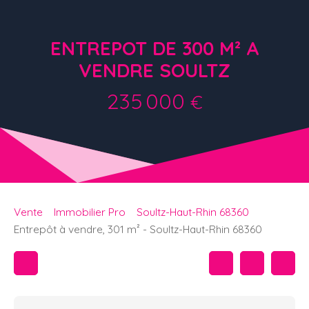
ENTREPOT DE 300 M² A
VENDRE SOULTZ
235 000
€
Vente
Immobilier Pro
Soultz-Haut-Rhin 68360
Entrepôt à vendre, 301 m² - Soultz-Haut-Rhin 68360