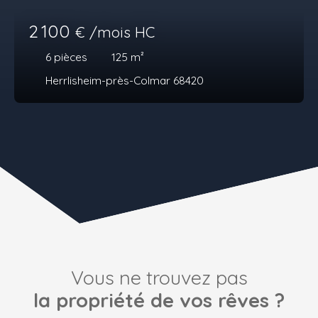
2 100
€ /mois HC
6
pièces
125
m²
Herrlisheim-près-Colmar 68420
Vous ne trouvez pas
la propriété de vos rêves ?