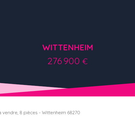
WITTENHEIM
276 900
€
 à vendre, 8 pièces - Wittenheim 68270