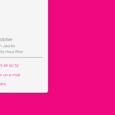
bilier
an Jaurès
ltz-Haut-Rhin
89 49 60 32
r un e-mail
ndre