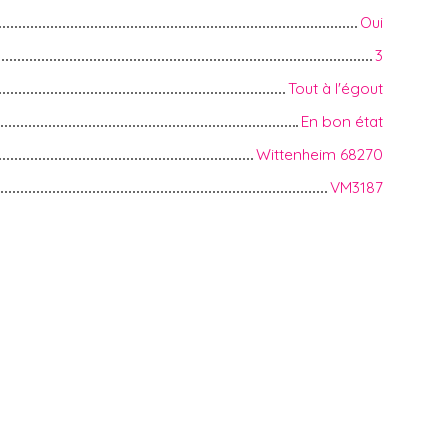
Oui
3
Tout à l'égout
En bon état
Wittenheim 68270
VM3187