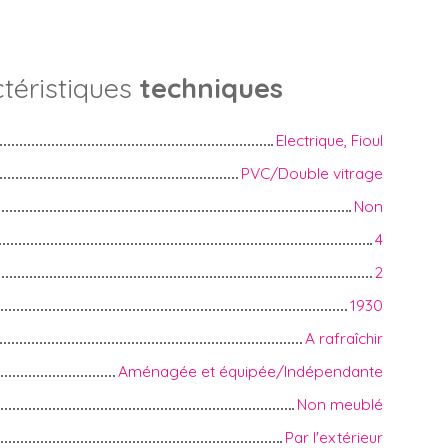
téristiques
techniques
Electrique, Fioul
PVC/Double vitrage
Non
4
2
1930
A rafraîchir
Aménagée et équipée/Indépendante
Non meublé
Par l'extérieur