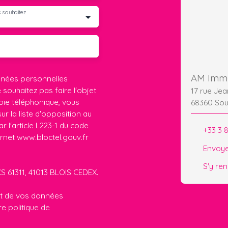
 souhaitez
AM Immo
nnées personnelles
ouhaitez pas faire l'objet
17 rue Je
ie téléphonique, vous
68360 Sou
r la liste d'opposition au
 l'article L223-1 du code
+33 3 
ernet www.bloctel.gouv.fr
Envoye
S'y re
CS 61311, 41013 BLOIS CEDEX.
ent de vos données
tre
politique de