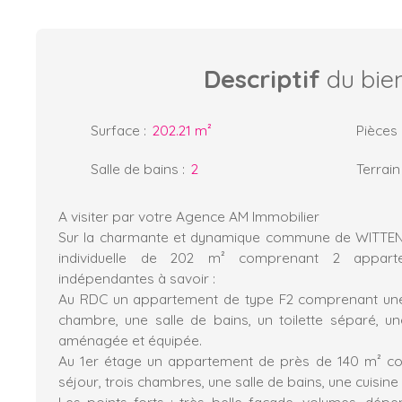
Descriptif
du bie
Surface
:
202.21
m²
Pièces
Salle de bains
:
2
Terrain
A visiter par votre Agence AM Immobilier
Sur la charmante et dynamique commune de WITTENH
individuelle de 202 m² comprenant 2 appart
indépendantes à savoir :
Au RDC un appartement de type F2 comprenant une 
chambre, une salle de bains, un toilette séparé, u
aménagée et équipée.
Au 1er étage un appartement de près de 140 m² co
séjour, trois chambres, une salle de bains, une cuisin
Les points forts : très belle façade, volumes, dépe