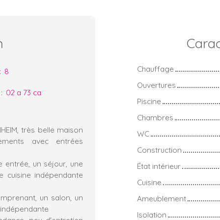
n
Carac
Chauffage
:
8
Ouvertures
:
02 a 73 ca
Piscine
Chambres
EIM, très belle maison
WC
ements avec entrées
Construction
entrée, un séjour, une
État intérieur
ne cuisine indépendante
Cuisine
mprenant, un salon, un
Ameublement
e indépendante
Isolation
ndance, peu d'entretien