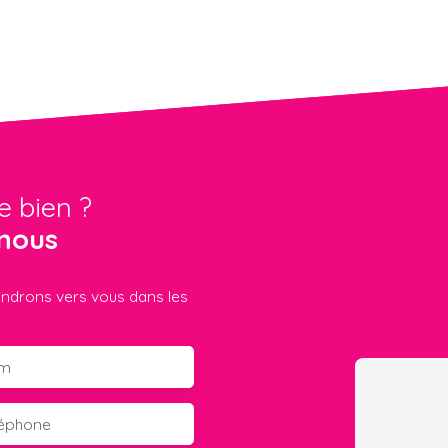
e bien ?
nous
iendrons vers vous dans les
m
léphone