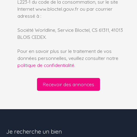
L223-1 du code de la consommation, sur le site
Internet www.bloctel.gouv.fr ou par courrier
adressé à :
Société Worldline, Service Bloctel, CS 61311, 41013
BLOIS CEDEX.
Pour en savoir plus sur le traitement de vos
données personnelles, veuillez consulter notre
politique de confidentialité
.
Recevoir des annonces
Je recherche un bien