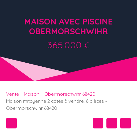
MAISON AVEC PISCINE
OBERMORSCHWIHR
365 000
€
Vente
Maison
Obermorschwihr 68420
Maison mitoyenne 2 côtés à vendre, 6 pièces -
Obermorschwihr 68420