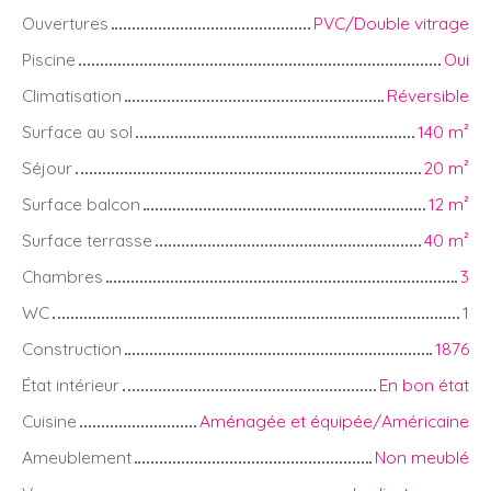
Ouvertures
PVC/Double vitrage
Piscine
Oui
Climatisation
Réversible
Surface au sol
140
m²
Séjour
20
m²
Surface balcon
12
m²
Surface terrasse
40
m²
Chambres
3
WC
1
Construction
1876
État intérieur
En bon état
Cuisine
Aménagée et équipée/Américaine
Ameublement
Non meublé