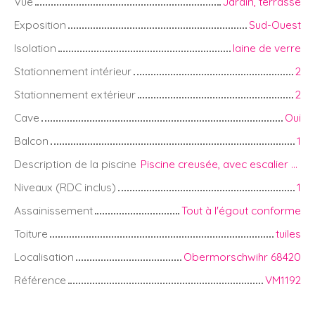
Vue
Jardin, terrasse
Exposition
Sud-Ouest
Isolation
laine de verre
Stationnement intérieur
2
Stationnement extérieur
2
Cave
Oui
Balcon
1
Description de la piscine
Piscine creusée, avec escalier en pente douce, 5m/10m
Niveaux (RDC inclus)
1
Assainissement
Tout à l'égout conforme
Toiture
tuiles
Localisation
Obermorschwihr 68420
Référence
VM1192