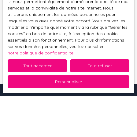
Ils nous permettent également d'améliorer la qualité de nos
Société Worldline, Service Bloctel, CS 61311, 41013
services et la convivialité de notre site internet. Nous
BLOIS CEDEX.
utiliserons uniquement les données personnelles pour
lesquelles vous avez donné votre accord. Vous pouvez les
Pour en savoir plus sur le traitement de vos
modifier à n'importe quel moment via la rubrique ″Gérer les
données personnelles, veuillez consulter notre
cookies″ en bas de notre site, à l'exception des cookies
politique de confidentialité
.
essentiels à son fonctionnement. Pour plus d'informations
sur vos données personnelles, veuillez consulter
notre politique de confidentialité
.
Recevoir des annonces
Tout accepter
Tout refuser
Personnaliser
Je recherche un bien
Vente maison Soultz-Haut-Rhin (68360)
Vente appartement Thann (68800)