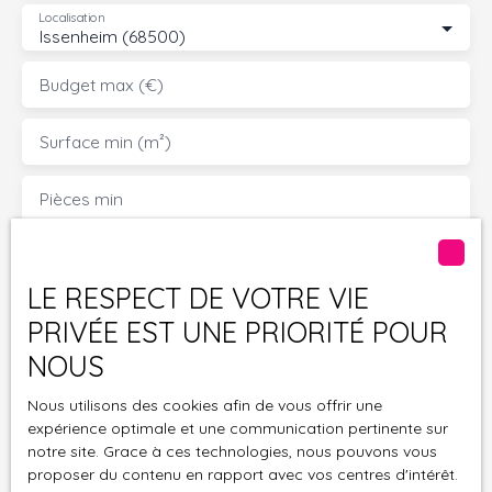
Localisation
Issenheim (68500)
Budget max (€)
Surface min (m²)
Pièces min
J'accepte le traitement de mes données
personnelles conformément au RGPD. Si vous ne
LE RESPECT DE VOTRE VIE
souhaitez pas faire l'objet de prospection
PRIVÉE EST UNE PRIORITÉ POUR
commerciale par voie téléphonique, vous pouvez
vous inscrire gratuitement sur la liste d'opposition
NOUS
au démarchage téléphonique, prévu par l'article
Nous utilisons des cookies afin de vous offrir une
L223-1 du code de la consommation, sur le site
expérience optimale et une communication pertinente sur
Internet www.bloctel.gouv.fr ou par courrier
notre site. Grace à ces technologies, nous pouvons vous
adressé à :
proposer du contenu en rapport avec vos centres d'intérêt.