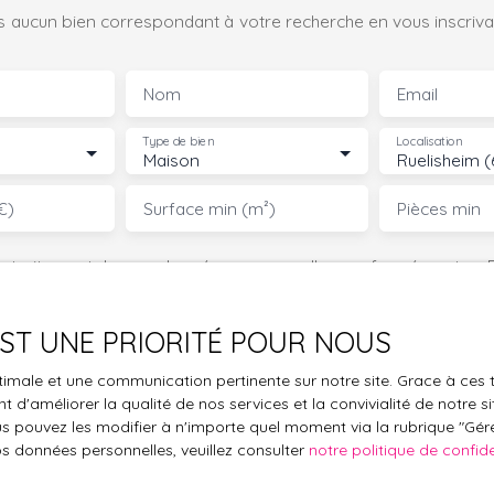
 aucun bien correspondant à votre recherche en vous inscrivan
Nom
Email
Type de bien
Localisation
Maison
Ruelisheim 
€)
Surface min (m²)
Pièces min
le traitement de mes données personnelles conformément au R
pas faire l'objet de prospection commerciale par voie téléphon
s inscrire gratuitement sur la liste d'opposition au démarchage
 EST UNE PRIORITÉ POUR NOUS
'article L223-1 du code de la consommation, sur le site Internet
.gouv.fr ou par courrier adressé à :
optimale et une communication pertinente sur notre site. Grace à c
 d'améliorer la qualité de nos services et la convivialité de notre s
ldline, Service Bloctel, CS 61311, 41013 BLOIS CEDEX.
 pouvez les modifier à n'importe quel moment via la rubrique ″Gérer
os données personnelles, veuillez consulter
notre politique de confide
oir plus sur le traitement de vos données personnelles, veuille