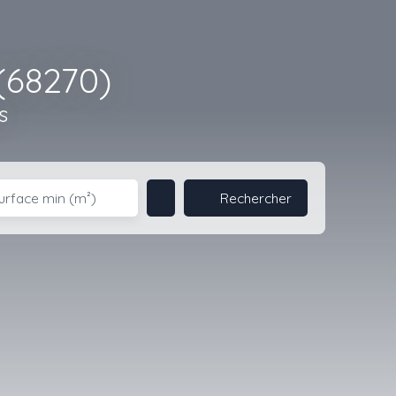
(68270)
s
Rechercher
urface min (m²)