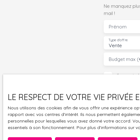
Ne manquez plus
mail !
Prénom
Type d'offre
Vente
Budget max (
J'accepte 
souhaitez 
pouvez vou
LE RESPECT DE VOTRE VIE PRIVÉE
prévu par l
www.bloctel
Nous utilisons des cookies afin de vous offrir une expérience 
rapport avec vos centres d'intérêt. Ils nous permettent également
Société Wor
personnelles pour lesquelles vous avez donné votre accord. Vous
essentiels à son fonctionnement. Pour plus d'informations sur v
Pour en sav