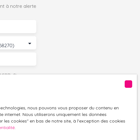
t à notre alerte
(68270)
GPD. Si vous ne
ique, vous
 téléphonique,
es technologies, nous pouvons vous proposer du contenu en
ite internet. Nous utiliserons uniquement les données
 les cookies″ en bas de notre site, à l'exception des cookies
ntialité
.
z consulter notre