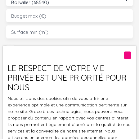
Bollwiller (68540)
Budget max (€)
Surface min (m²)
J'accepte le traitement de mes données
personnelles conformément au RGPD. Si vous ne
souhaitez pas faire l'objet de prospection
LE RESPECT DE VOTRE VIE
commerciale par voie téléphonique, vous pouvez
PRIVÉE EST UNE PRIORITÉ POUR
vous inscrire gratuitement sur la liste d'opposition
au démarchage téléphonique, prévu par l'article
NOUS
L223-1 du code de la consommation, sur le site
Internet www.bloctel.gouv.fr ou par courrier
Nous utilisons des cookies afin de vous offrir une
adressé à :
expérience optimale et une communication pertinente sur
notre site. Grace à ces technologies, nous pouvons vous
proposer du contenu en rapport avec vos centres d'intérêt.
Société Worldline, Service Bloctel, CS 61311, 41013
Ils nous permettent également d'améliorer la qualité de nos
BLOIS CEDEX.
services et la convivialité de notre site internet. Nous
utiliserons uniquement les données personnelles pour