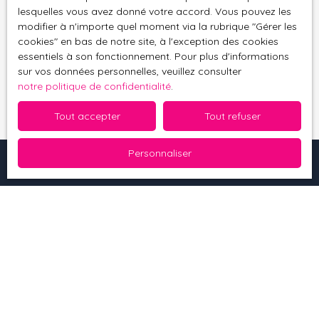
Pour en savoir plus sur le traitement de vos
lesquelles vous avez donné votre accord. Vous pouvez les
données personnelles, veuillez consulter notre
modifier à n'importe quel moment via la rubrique ″Gérer les
politique de confidentialité
.
cookies″ en bas de notre site, à l'exception des cookies
essentiels à son fonctionnement. Pour plus d'informations
sur vos données personnelles, veuillez consulter
Recevoir des annonces
notre politique de confidentialité
.
Tout accepter
Tout refuser
Personnaliser
Je recherche un bien
Vente maison Soultz-Haut-Rhin (68360)
Vente appartement Thann (68800)
Vente immeuble Soultz-Haut-Rhin (68360)
Vente terrain Schweighouse-Thann (68520)
Vente appartement Issenheim (68500)