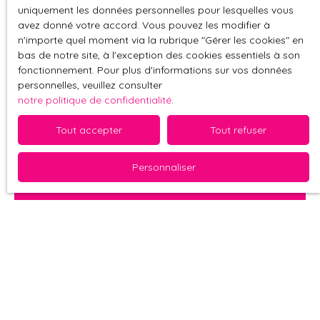
uniquement les données personnelles pour lesquelles vous
avez donné votre accord. Vous pouvez les modifier à
n'importe quel moment via la rubrique ″Gérer les cookies″ en
bas de notre site, à l'exception des cookies essentiels à son
fonctionnement. Pour plus d'informations sur vos données
personnelles, veuillez consulter
notre politique de confidentialité
.
Que vous soyez vendeur, acheteur ou investisseur,
notre service de
coaching immobilier
vous aide à
Tout accepter
Tout refuser
structurer et optimiser votre projet
.
Personnaliser
À qui s’adresse le coaching immobilier ?
Vendeurs :
Préparez votre bien pour maximiser
son attractivité et vendre au
meilleur prix
.
Investisseurs :
Profitez de conseils pour
identifier les meilleures opportunités et optimiser la
rentabilité.
Pourquoi choisir AM Immobilier pour votre