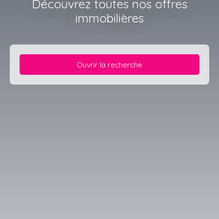
Découvrez toutes nos offres
immobilières
Ouvrir la recherche
Type d'offre
Vente
Type de bien
Terrain
Localisation
Herrlisheim-près-Colmar (68420)
Budget max (€)
Surface min (m²)