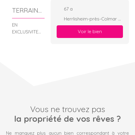
67 a
TERRAIN
EN ZONE
Herrlisheim-près-Colmar 68420
EN
ARTISANA
Voir le bien
EXCLUSIVITE
L A
CHEZ AM
IMMOBILIER
VENDRE
Découvrez ce
terrain de 73
ares de terrain
sur la
commune
d'Herrlisheim
près Colmar.
Dans un
Vous ne trouvez pas
environnemen
t commercial
la propriété de vos rêves ?
et dynamique
Accès privatif
Ne manquez plus aucun bien correspondant à votre