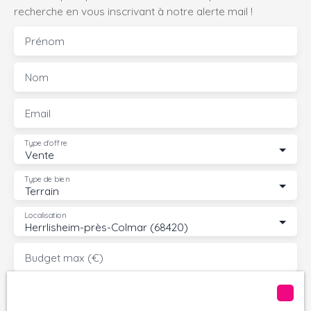
non viabilisé
recherche en vous inscrivant à notre alerte mail !
possibilité de
rediviser le
Prénom
terrain A
découvrir
Nom
rapidement
Email
Type d'offre
Vente
Type de bien
Terrain
Localisation
Herrlisheim-près-Colmar (68420)
Budget max (€)
Surface min (m²)