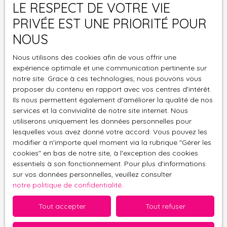
LE RESPECT DE VOTRE VIE
J'accepte le traitement de mes données
PRIVÉE EST UNE PRIORITÉ POUR
personnelles conformément au RGPD. Si vous ne
NOUS
souhaitez pas faire l'objet de prospection
commerciale par voie téléphonique, vous pouvez
Nous utilisons des cookies afin de vous offrir une
vous inscrire gratuitement sur la liste d'opposition
expérience optimale et une communication pertinente sur
au démarchage téléphonique, prévu par l'article
notre site. Grace à ces technologies, nous pouvons vous
L223-1 du code de la consommation, sur le site
proposer du contenu en rapport avec vos centres d'intérêt.
Internet www.bloctel.gouv.fr ou par courrier
Ils nous permettent également d'améliorer la qualité de nos
adressé à :
services et la convivialité de notre site internet. Nous
utiliserons uniquement les données personnelles pour
Société Worldline, Service Bloctel, CS 61311, 41013
lesquelles vous avez donné votre accord. Vous pouvez les
BLOIS CEDEX.
modifier à n'importe quel moment via la rubrique ″Gérer les
cookies″ en bas de notre site, à l'exception des cookies
essentiels à son fonctionnement. Pour plus d'informations
Pour en savoir plus sur le traitement de vos
sur vos données personnelles, veuillez consulter
données personnelles, veuillez consulter notre
notre politique de confidentialité
.
politique de confidentialité
.
Tout accepter
Tout refuser
Recevoir des annonces