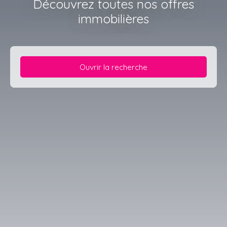
Découvrez toutes nos offres
immobilières
Ouvrir la recherche
Type d'offre
Vente
Type de bien
Terrain
Localisation
Soultz-Haut-Rhin (68360)
Budget max (€)
Surface min (m²)