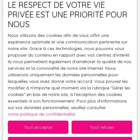
LE RESPECT DE VOTRE VIE
J'accepte le traitement de mes données
PRIVÉE EST UNE PRIORITÉ POUR
personnelles conformément au RGPD. Si vous ne
NOUS
souhaitez pas faire l'objet de prospection
commerciale par voie téléphonique, vous pouvez
Nous utilisons des cookies afin de vous offrir une
vous inscrire gratuitement sur la liste d'opposition
expérience optimale et une communication pertinente sur
au démarchage téléphonique, prévu par l'article
notre site. Grace à ces technologies, nous pouvons vous
L223-1 du code de la consommation, sur le site
proposer du contenu en rapport avec vos centres d'intérêt.
Internet www.bloctel.gouv.fr ou par courrier
Ils nous permettent également d'améliorer la qualité de nos
adressé à :
services et la convivialité de notre site internet. Nous
utiliserons uniquement les données personnelles pour
Société Worldline, Service Bloctel, CS 61311, 41013
lesquelles vous avez donné votre accord. Vous pouvez les
BLOIS CEDEX.
modifier à n'importe quel moment via la rubrique ″Gérer les
cookies″ en bas de notre site, à l'exception des cookies
essentiels à son fonctionnement. Pour plus d'informations
Pour en savoir plus sur le traitement de vos
sur vos données personnelles, veuillez consulter
données personnelles, veuillez consulter notre
notre politique de confidentialité
.
politique de confidentialité
.
Tout accepter
Tout refuser
Recevoir des annonces