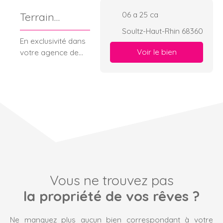
06 a 25 ca
Terrain
SOULTZ
Soultz-Haut-Rhin 68360
En exclusivité dans
Voir le bien
votre agence de
proximité beau
terrain plat de 6,25
ares, non viabilisé,
libre de
constructeur. Idéal
pour concrétiser
votre projet de
construction dans
un environnement
agréable.
Vous ne trouvez pas
la propriété de vos rêves ?
Ne manquez plus aucun bien correspondant à votre