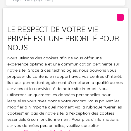
Surface min (m²)
LE RESPECT DE VOTRE VIE
Pièces min
PRIVÉE EST UNE PRIORITÉ POUR
J'accepte le traitement de mes données
NOUS
personnelles conformément au RGPD. Si vous ne
Nous utilisons des cookies afin de vous offrir une
souhaitez pas faire l'objet de prospection
expérience optimale et une communication pertinente sur
commerciale par voie téléphonique, vous pouvez
notre site. Grace à ces technologies, nous pouvons vous
vous inscrire gratuitement sur la liste d'opposition
proposer du contenu en rapport avec vos centres d'intérêt.
au démarchage téléphonique, prévu par l'article
Ils nous permettent également d'améliorer la qualité de nos
L223-1 du code de la consommation, sur le site
services et la convivialité de notre site internet. Nous
Internet www.bloctel.gouv.fr ou par courrier
utiliserons uniquement les données personnelles pour
adressé à :
lesquelles vous avez donné votre accord. Vous pouvez les
modifier à n'importe quel moment via la rubrique ″Gérer les
Société Worldline, Service Bloctel, CS 61311, 41013
cookies″ en bas de notre site, à l'exception des cookies
BLOIS CEDEX.
essentiels à son fonctionnement. Pour plus d'informations
sur vos données personnelles, veuillez consulter