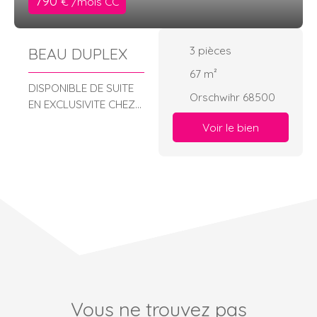
790
€ /mois CC
3
pièces
BEAU DUPLEX
67
m²
DISPONIBLE DE SUITE
Orschwihr 68500
EN EXCLUSIVITE CHEZ
AM IMMOBILIER
Voir le bien
Spacieux F3 en Duplex
situé dans un quartier
très calme et se
composant ainsi :
Cuisine équipée
ouverte sur le séjour A
l'étage : Une chambre,
un coin nuit / bureau ,
une salle de bain avec
wc Une cave
buanderie complète
Vous ne trouvez pas
ce bien ainsi qu'un