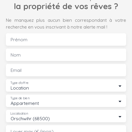
la propriété de vos rêves ?
stationnement
extérieur
Ne manquez plus aucun bien correspondant à votre
recherche en vous inscrivant à notre alerte mail !
Prénom
Nom
Email
Type d'offre
Location
Type de bien
Appartement
Localisation
Orschwihr (68500)
Loyer max (€/mois)