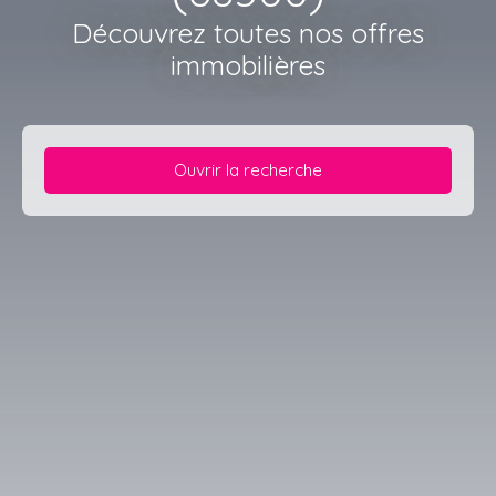
Découvrez toutes nos offres
immobilières
Ouvrir la recherche
Type d'offre
Location
Type de bien
Appartement
Localisation
Orschwihr (68500)
Loyer max (€/mois)
Surface min (m²)